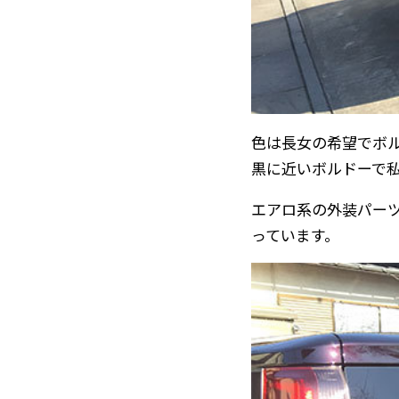
色は長女の希望でボ
黒に近いボルドーで
エアロ系の外装パー
っています。