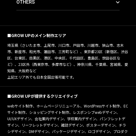
OTHERS
■GROW UPのメイン制作エリア
埼玉県（さいたま市、上尾市、川口市、戸田市、川越市、狭山市、志木
市、新座市、和光市、蓮田市、三芳町など）、東京都23区（新宿区、渋谷
区、台東区、目黒区、港区、中央区、千代田区、豊島区、世田谷区な
ど）、23区外（西東京市、多摩市など）、神奈川県、千葉県、宮城県、愛
知県、大阪府など
上記エリア外でも日本全国出張可能です。
■GROW UPが提供するクリエイティブ
webサイト制作、ホームページリニューアル、WordPressサイト制作、EC
サイト制作、ショッピングサイト制作、レスポンシブwebデザイン、
UI/UXデザイン、会社案内デザイン、学校案内デザイン、パンフレットデ
ザイン、リーフレットデザイン、雑誌デザイン、ポスターデザイン、チラ
シデザイン、DMデザイン、パッケージデザイン、ロゴデザイン、プロダク