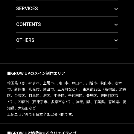
SERVICES
CONTENTS
OTHERS
■GROW UPのメイン制作エリア
埼玉県（さいたま市、上尾市、川口市、戸田市、川越市、狭山市、志木
市、新座市、和光市、蓮田市、三芳町など）、東京都23区（新宿区、渋谷
区、台東区、目黒区、港区、中央区、千代田区、豊島区、世田谷区な
ど）、23区外（西東京市、多摩市など）、神奈川県、千葉県、宮城県、愛
知県、大阪府など
上記エリア外でも日本全国出張可能です。
■GROW UPが提供するクリエイティブ