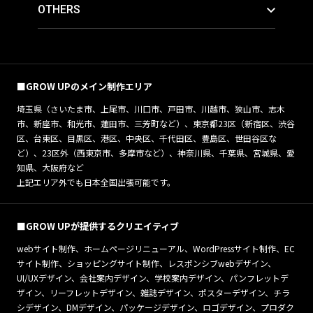
OTHERS
■GROW UPのメイン制作エリア
埼玉県（さいたま市、上尾市、川口市、戸田市、川越市、狭山市、志木
市、新座市、和光市、蓮田市、三芳町など）、東京都23区（新宿区、渋谷
区、台東区、目黒区、港区、中央区、千代田区、豊島区、世田谷区な
ど）、23区外（西東京市、多摩市など）、神奈川県、千葉県、宮城県、愛
知県、大阪府など
上記エリア外でも日本全国出張可能です。
■GROW UPが提供するクリエイティブ
webサイト制作、ホームページリニューアル、WordPressサイト制作、EC
サイト制作、ショッピングサイト制作、レスポンシブwebデザイン、
UI/UXデザイン、会社案内デザイン、学校案内デザイン、パンフレットデ
ザイン、リーフレットデザイン、雑誌デザイン、ポスターデザイン、チラ
シデザイン、DMデザイン、パッケージデザイン、ロゴデザイン、プロダク