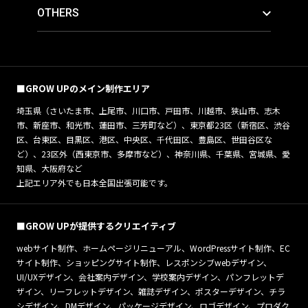
OTHERS
■GROW UPのメイン制作エリア
埼玉県（さいたま市、上尾市、川口市、戸田市、川越市、狭山市、志木
市、新座市、和光市、蓮田市、三芳町など）、東京都23区（新宿区、渋谷
区、台東区、目黒区、港区、中央区、千代田区、豊島区、世田谷区な
ど）、23区外（西東京市、多摩市など）、神奈川県、千葉県、宮城県、愛
知県、大阪府など
上記エリア外でも日本全国出張可能です。
■GROW UPが提供するクリエイティブ
webサイト制作、ホームページリニューアル、WordPressサイト制作、EC
サイト制作、ショッピングサイト制作、レスポンシブwebデザイン、
UI/UXデザイン、会社案内デザイン、学校案内デザイン、パンフレットデ
ザイン、リーフレットデザイン、雑誌デザイン、ポスターデザイン、チラ
シデザイン、DMデザイン、パッケージデザイン、ロゴデザイン、プロダク