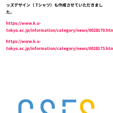
ッズデザイン（ Tシャツ）も作成させていただきまし
た。
https://www.k.u-
tokyo.ac.jp/information/category/news/0028170.ht
https://www.k.u-
tokyo.ac.jp/information/category/news/0028175.ht