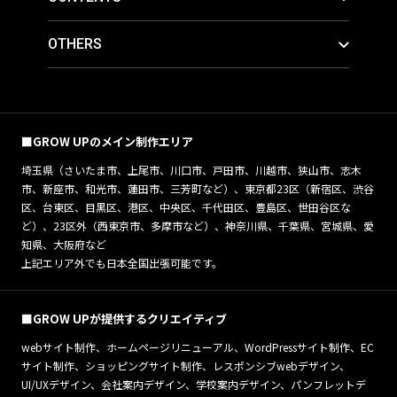
OTHERS
■GROW UPのメイン制作エリア
埼玉県（さいたま市、上尾市、川口市、戸田市、川越市、狭山市、志木
市、新座市、和光市、蓮田市、三芳町など）、東京都23区（新宿区、渋谷
区、台東区、目黒区、港区、中央区、千代田区、豊島区、世田谷区な
ど）、23区外（西東京市、多摩市など）、神奈川県、千葉県、宮城県、愛
知県、大阪府など
上記エリア外でも日本全国出張可能です。
■GROW UPが提供するクリエイティブ
webサイト制作、ホームページリニューアル、WordPressサイト制作、EC
サイト制作、ショッピングサイト制作、レスポンシブwebデザイン、
UI/UXデザイン、会社案内デザイン、学校案内デザイン、パンフレットデ