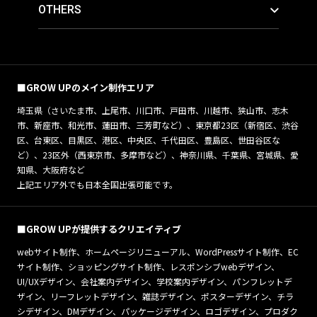
OTHERS
■GROW UPのメイン制作エリア
埼玉県（さいたま市、上尾市、川口市、戸田市、川越市、狭山市、志木
市、新座市、和光市、蓮田市、三芳町など）、東京都23区（新宿区、渋谷
区、台東区、目黒区、港区、中央区、千代田区、豊島区、世田谷区な
ど）、23区外（西東京市、多摩市など）、神奈川県、千葉県、宮城県、愛
知県、大阪府など
上記エリア外でも日本全国出張可能です。
■GROW UPが提供するクリエイティブ
webサイト制作、ホームページリニューアル、WordPressサイト制作、EC
サイト制作、ショッピングサイト制作、レスポンシブwebデザイン、
UI/UXデザイン、会社案内デザイン、学校案内デザイン、パンフレットデ
ザイン、リーフレットデザイン、雑誌デザイン、ポスターデザイン、チラ
シデザイン、DMデザイン、パッケージデザイン、ロゴデザイン、プロダク