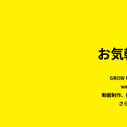
お気
GROW
w
動画制作、
さ