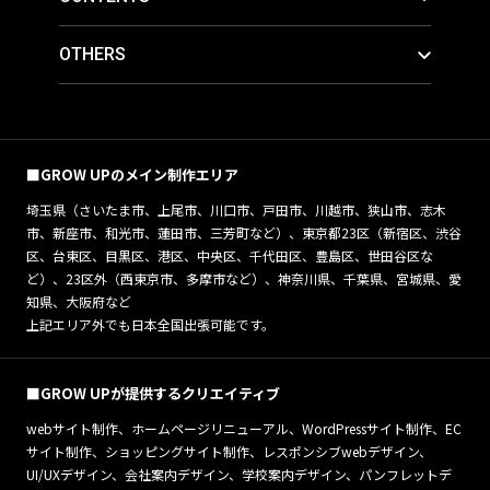
OTHERS
■GROW UPのメイン制作エリア
埼玉県（さいたま市、上尾市、川口市、戸田市、川越市、狭山市、志木
市、新座市、和光市、蓮田市、三芳町など）、東京都23区（新宿区、渋谷
区、台東区、目黒区、港区、中央区、千代田区、豊島区、世田谷区な
ど）、23区外（西東京市、多摩市など）、神奈川県、千葉県、宮城県、愛
知県、大阪府など
上記エリア外でも日本全国出張可能です。
■GROW UPが提供するクリエイティブ
webサイト制作、ホームページリニューアル、WordPressサイト制作、EC
サイト制作、ショッピングサイト制作、レスポンシブwebデザイン、
UI/UXデザイン、会社案内デザイン、学校案内デザイン、パンフレットデ