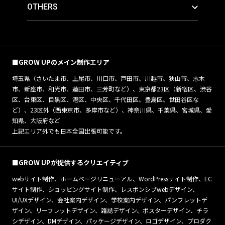
OTHERS
■GROW UPのメイン制作エリア
埼玉県（さいたま市、上尾市、川口市、戸田市、川越市、狭山市、志木
市、新座市、和光市、蓮田市、三芳町など）、東京都23区（新宿区、渋谷
区、台東区、目黒区、港区、中央区、千代田区、豊島区、世田谷区な
ど）、23区外（西東京市、多摩市など）、神奈川県、千葉県、宮城県、愛
知県、大阪府など
上記エリア外でも日本全国出張可能です。
■GROW UPが提供するクリエイティブ
webサイト制作、ホームページリニューアル、WordPressサイト制作、EC
サイト制作、ショッピングサイト制作、レスポンシブwebデザイン、
UI/UXデザイン、会社案内デザイン、学校案内デザイン、パンフレットデ
ザイン、リーフレットデザイン、雑誌デザイン、ポスターデザイン、チラ
シデザイン、DMデザイン、パッケージデザイン、ロゴデザイン、プロダク