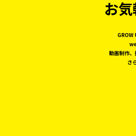
お気
GROW
w
動画制作、
さ