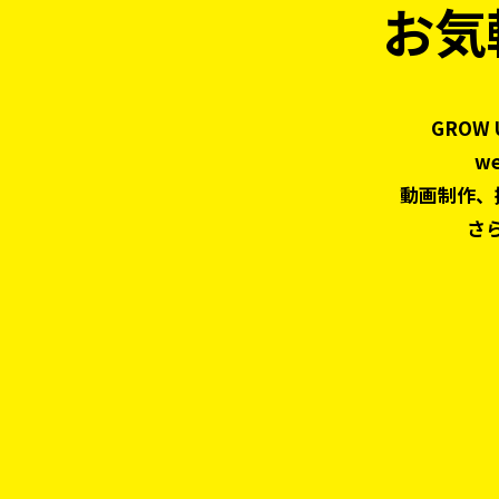
お気
GROW
w
動画制作、
さ