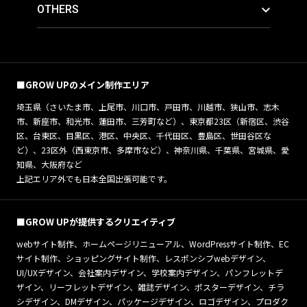
OTHERS
■GROW UPのメイン制作エリア
埼玉県（さいたま市、上尾市、川口市、戸田市、川越市、狭山市、志木
市、新座市、和光市、蓮田市、三芳町など）、東京都23区（新宿区、渋谷
区、台東区、目黒区、港区、中央区、千代田区、豊島区、世田谷区な
ど）、23区外（西東京市、多摩市など）、神奈川県、千葉県、宮城県、愛
知県、大阪府など
上記エリア外でも日本全国出張可能です。
■GROW UPが提供するクリエイティブ
webサイト制作、ホームページリニューアル、WordPressサイト制作、EC
サイト制作、ショッピングサイト制作、レスポンシブwebデザイン、
UI/UXデザイン、会社案内デザイン、学校案内デザイン、パンフレットデ
ザイン、リーフレットデザイン、雑誌デザイン、ポスターデザイン、チラ
シデザイン、DMデザイン、パッケージデザイン、ロゴデザイン、プロダク