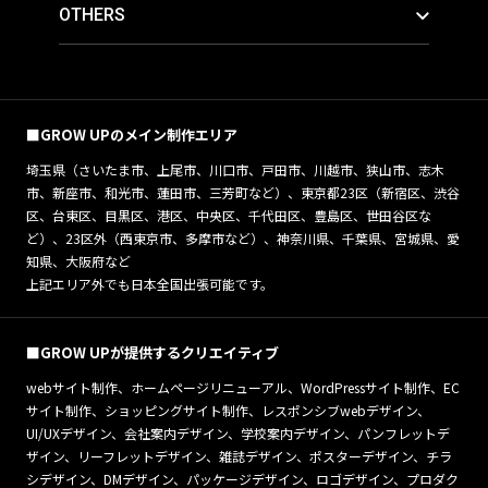
OTHERS
■GROW UPのメイン制作エリア
埼玉県（さいたま市、上尾市、川口市、戸田市、川越市、狭山市、志木
市、新座市、和光市、蓮田市、三芳町など）、東京都23区（新宿区、渋谷
区、台東区、目黒区、港区、中央区、千代田区、豊島区、世田谷区な
ど）、23区外（西東京市、多摩市など）、神奈川県、千葉県、宮城県、愛
知県、大阪府など
上記エリア外でも日本全国出張可能です。
■GROW UPが提供するクリエイティブ
webサイト制作、ホームページリニューアル、WordPressサイト制作、EC
サイト制作、ショッピングサイト制作、レスポンシブwebデザイン、
UI/UXデザイン、会社案内デザイン、学校案内デザイン、パンフレットデ
ザイン、リーフレットデザイン、雑誌デザイン、ポスターデザイン、チラ
シデザイン、DMデザイン、パッケージデザイン、ロゴデザイン、プロダク