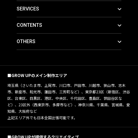
SERVICES
CONTENTS
OTHERS
■GROW UPのメイン制作エリア
埼玉県（さいたま市、上尾市、川口市、戸田市、川越市、狭山市、志木
市、新座市、和光市、蓮田市、三芳町など）、東京都23区（新宿区、渋谷
区、台東区、目黒区、港区、中央区、千代田区、豊島区、世田谷区な
ど）、23区外（西東京市、多摩市など）、神奈川県、千葉県、宮城県、愛
知県、大阪府など
上記エリア外でも日本全国出張可能です。
■GROW UPが提供するクリエイティブ