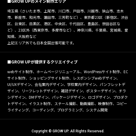
■GROW UPのメイン制作エリア
埼玉県（さいたま市、上尾市、川口市、戸田市、川越市、狭山市、志木
市、新座市、和光市、蓮田市、三芳町など）、東京都23区（新宿区、渋谷
区、台東区、目黒区、港区、中央区、千代田区、豊島区、世田谷区な
ど）、23区外（西東京市、多摩市など）、神奈川県、千葉県、宮城県、愛
知県、大阪府など
上記エリア外でも日本全国出張可能です。
■GROW UPが提供するクリエイティブ
webサイト制作、ホームページリニューアル、WordPressサイト制作、EC
サイト制作、ショッピングサイト制作、レスポンシブwebデザイン、
UI/UXデザイン、会社案内デザイン、学校案内デザイン、パンフレットデ
ザイン、リーフレットデザイン、雑誌デザイン、ポスターデザイン、チラ
シデザイン、DMデザイン、パッケージデザイン、ロゴデザイン、プロダク
トデザイン、イラスト制作、スチール撮影、動画撮影、映像制作、コピー
ライティング、コーディング、プログラミング、システム開発
Copyright © GROW UP. All Rights Reserved.