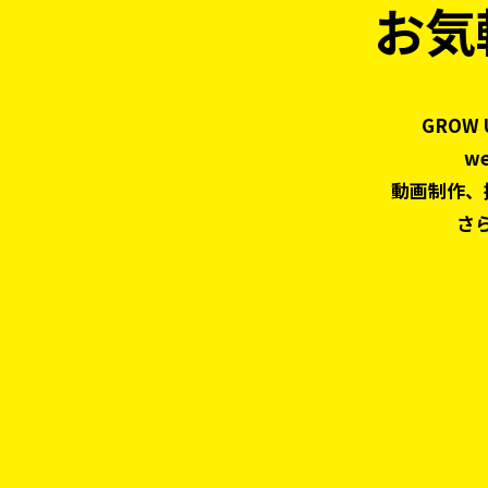
お気
GROW
w
動画制作、
さ