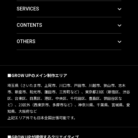
SERVICES
CONTENTS
OTHERS
■GROW UPのメイン制作エリア
埼玉県（さいたま市、上尾市、川口市、戸田市、川越市、狭山市、志木
市、新座市、和光市、蓮田市、三芳町など）、東京都23区（新宿区、渋谷
区、台東区、目黒区、港区、中央区、千代田区、豊島区、世田谷区な
ど）、23区外（西東京市、多摩市など）、神奈川県、千葉県、宮城県、愛
知県、大阪府など
上記エリア外でも日本全国出張可能です。
■GROW UPが提供するクリエイティブ